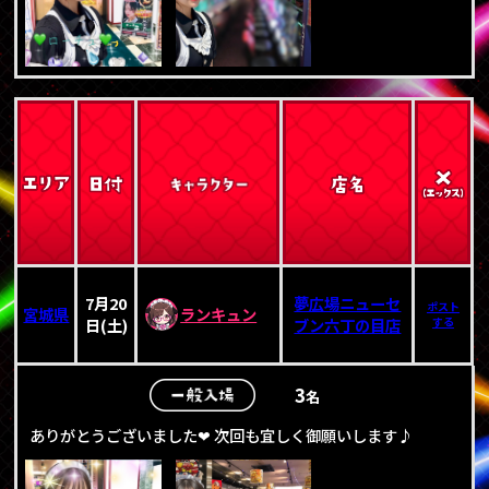
7月20
夢広場ニューセ
ポスト
宮城県
ランキュン
日(土)
ブン六丁の目店
する
3
名
ありがとうございました❤ 次回も宜しく御願いします♪