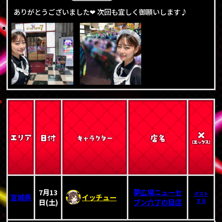
ありがとうございました❤ 次回も宜しく御願いします♪
7月13
夢広場ニューセ
ポスト
宮城県
イッチュー
日(土)
ブン六丁の目店
する