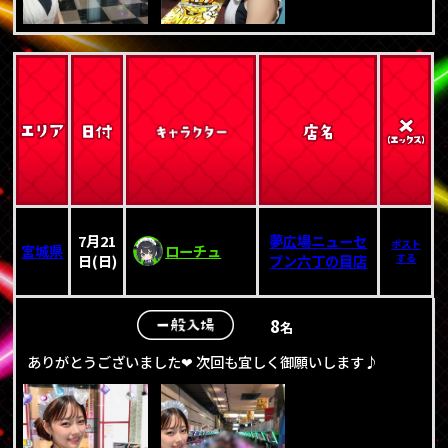
7月21
夢広場ニューセ
ポスト
宮城県
ローチュ
日(日)
ブン六丁の目店
する
8
名
ありがとうございました❤ 次回も宜しく御願いします♪