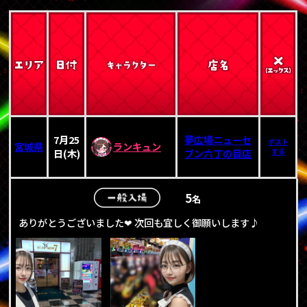
7月25
夢広場ニューセ
ポスト
宮城県
ランキュン
日(木)
ブン六丁の目店
する
5
名
ありがとうございました❤ 次回も宜しく御願いします♪