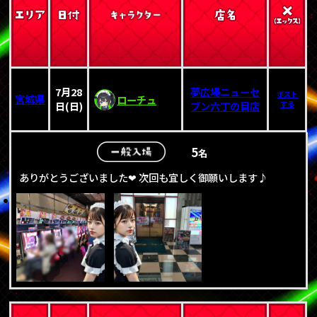
7月28
夢広場ニューセ
ポスト
宮城県
ローチュ
日(日)
ブン六丁の目店
する
5
名
ありがとうございました❤ 次回も宜しく御願いします♪