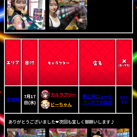
カルラブリー
7月17
夢広場ニューセ
ポスト
宮城県
日(水)
ブン六丁の目店
する
ピーちゃん
ありがとうございました❤次回も宜しく御願いします♪