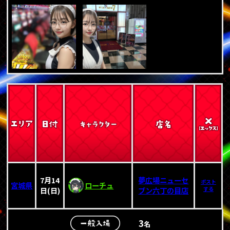
7月14
夢広場ニューセ
ポスト
宮城県
ローチュ
日(日)
ブン六丁の目店
する
3
名