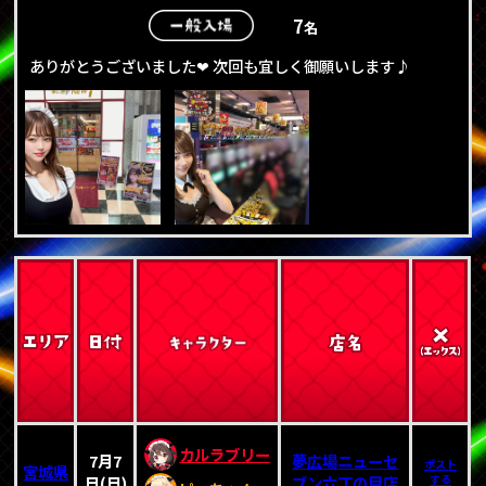
7
名
ありがとうございました❤ 次回も宜しく御願いします♪
カルラブリー
7月7
夢広場ニューセ
ポスト
宮城県
日(日)
ブン六丁の目店
する