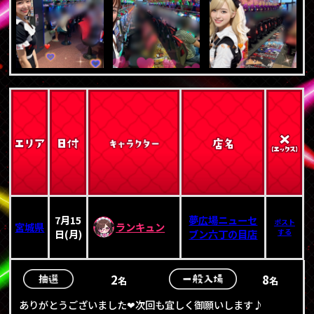
7月15
夢広場ニューセ
ポスト
宮城県
ランキュン
日(月)
ブン六丁の目店
する
2
8
名
名
ありがとうございました❤次回も宜しく御願いします♪