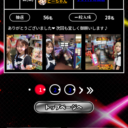
ピーちゃん
56
28
名
名
ありがとうございました❤ 次回も宜しく御願いします♪
1
2
3