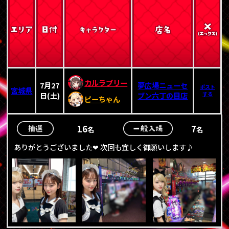
カルラブリー
7月27
夢広場ニューセ
ポスト
宮城県
日(土)
ブン六丁の目店
する
ピーちゃん
16
7
名
名
ありがとうございました❤ 次回も宜しく御願いします♪